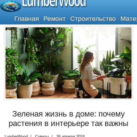
LumberWood
Главная
Ремонт
Строительство
Мате
Зеленая жизнь в доме: почему
растения в интерьере так важны
LumberWood
Советы
26 апреля 2024