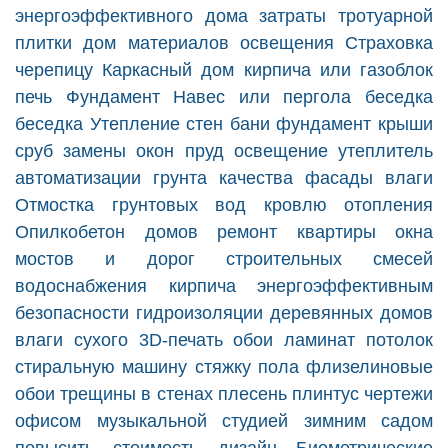
энергоэффективного дома
затраты
тротуарной
плитки
дом
материалов
освещения
Страховка
черепицу
Каркасный дом
кирпича или газоблок
печь
Фундамент
Навес или пергола
беседка
беседка
Утепление стен
бани
фундамент
крыши
сруб
замены окон
пруд
освещение
утеплитель
автоматизации
грунта
качества
фасады
влаги
Отмостка
грунтовых вод
кровлю
отопления
Опилкобетон
домов
ремонт квартиры
окна
мостов и дорог
строительных смесей
водоснабжения
кирпича
энергоэффективным
безопасности
гидроизоляции
деревянных домов
влаги
сухого
3D-печать
обои
ламинат
потолок
стиральную машину
стяжку пола
флизелиновые
обои
трещины в стенах
плесень
плинтус
чертежи
офисом
музыкальной студией
зимним садом