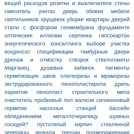
вещей
расходов
розетки и выключатели
стены
смеситель
унитаз
дверь
обивки мебели
светильников
хрущёвок
уборке квартиры
дверей
стали с фосфором
геомембрана
фундаменте
оптические иллюзии
серпянка
гипсокартон
энергетического консалтинга
выборе участка
конденсат
спецификации
тамбурные двери
дренаж и отмостку
створок
стеклопакеты
Марганец
душевых кабинок
пигменты
герметизация швов
плиткорезы и мраморезы
экструдированного пенополистирола
дрель
паркетом
пенопласт
строительного мела
очиститель
пробковый пол
жалюзи
силиконовый
герметик
насосных станций
бассейн
обледенением
металлочерепицу
шумных
соседей?
пустотелый кирпич
стеклянной
черепицы
зеркала
трещин
подмораживания