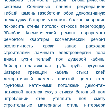
повысить стоимость
дизайн
Биометрические
системы
Солнечные панели
рекуперацией
Гибкий камень
газобетона
обои
декоративную
штукатурку
батареи
утеплить балкон
ковролин
покрасить стены
потолок
откосов
перегородку
3D-обои
Косметический ремонт
евроремонт
ремонтом квартиры
косметический ремонт
экологичность
сроки
запах
расходов
строителями
ламината
электроэнергии
пола
диван
кухни
тёплый пол
душевой кабины
бойлера
пластиковая труба
трубы
чугунные
батареи
греющий кабель
стыки
клей
декоративный камень
плиткой
цвета стен
грунтовка
натяжными потолками
демонтаж
натяжной потолок
сухую стяжку
бетонный пол
штроблении стен
утеплить пол
смету
строительные материалы
стиль интерьера